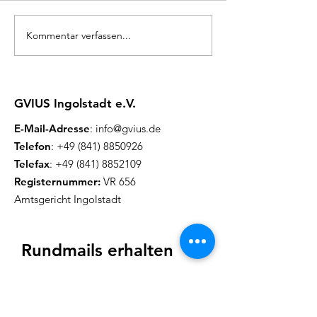
Kommentar verfassen...
Herzliche Einladung
Herzliche Ein
zum Flohmarkt
zum inklusive
Picknick
GVIUS Ingolstadt e.V.
E-Mail-Adresse
:
info@gvius.de
Telefon
:
+49 (841) 8850926
Telefax
:
+49 (841) 8852109
Registernummer:
VR 656
Amtsgericht Ingolstadt
Rundmails erhalten
Wir versenden ca. einmal im Monat
eine Rundmail mit aktuellen
Inf
ormationen
.