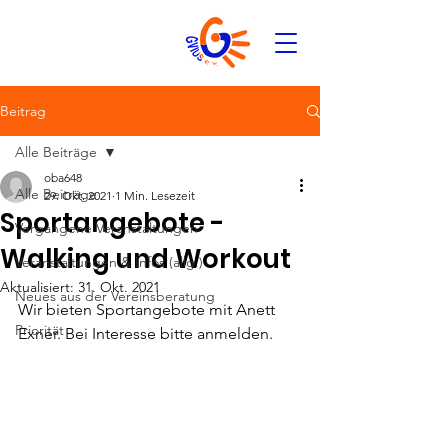
Beitrag
Alle Beiträge
oba648
Alle Beiträge
29. Okt. 2021
1 Min. Lesezeit
Sportangebote -
Vergangene Veranstaltungen
Walking und Workout
Veranstaltungen & Infos (allg.)
Aktualisiert:
31. Okt. 2021
Neues aus der Vereinsberatung
Wir bieten Sportangebote mit Anett 
Priorität
Exner. Bei Interesse bitte anmelden.