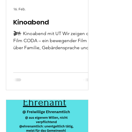
16. Feb.
Kinoabend
🎬🤟 Kinoabend mit UT Wir zeigen den
Film CODA – ein bewegender Film
über Familie, Gebärdensprache und
Zusammenhalt. 📅 Freitag, 27.02.2026
⏰ ab 18:00 Uhr 📍 Gehörlosenzentrum
Ingolstadt Permoserstr. 82 🍿 Es gibt
wieder frisches Popcorn und Snacks!
Der Film läuft mit Untertiteln (UT). 👥
Eingeladen sind alle Menschen – mit
und ohne Hörbehinderung. Kommt
vorbei und genießt mit uns einen
gemütlichen Kinoabend! 🎥✨ #GVIUS
#Gebärdensprache #DGS #Kinoabend
#CODA #Ingolstadt #Taub