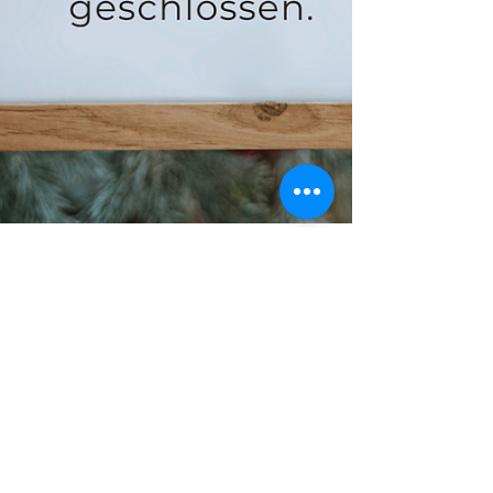
vanessascheyda
5. Dez. 2023
0 Min. Lesezeit
Vereinsberatung vom