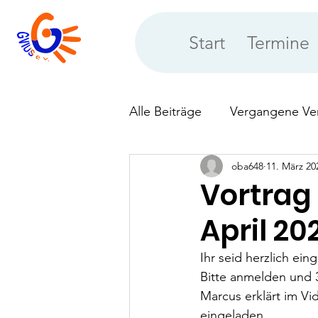
Start
Termine
Alle Beiträge
Vergangene Ve
oba648
11. März 20
Neues aus der Vereinsberat
Vortrag
April 20
Ihr seid herzlich ei
Bitte anmelden und 
Marcus erklärt im Vi
eingeladen.