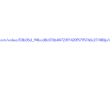
ic.com/video/03b05d_94bcd8c076b8472391420f5795760c27/480p/