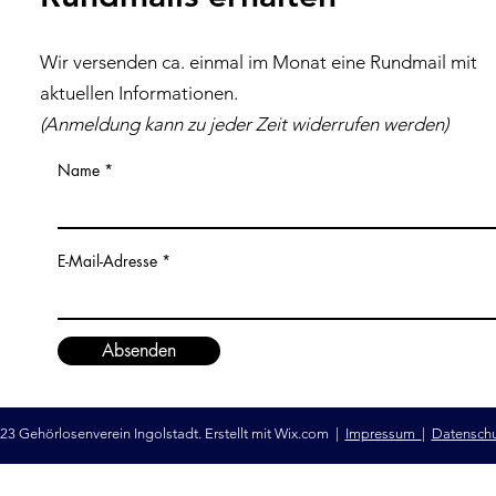
Wir versenden ca. einmal im Monat eine Rundmail mit
aktuellen Inf
ormationen
.
(Anmeldung kann zu jeder Z
eit
widerrufen werden)
Name
E-Mail-Adresse
Absenden
23 Gehörlosenverein Ingolstadt. Erstellt mit
Wix.com
|
Impressum
|
Datensch