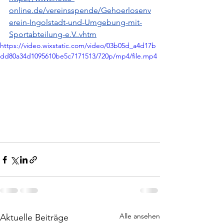
online.de/vereinsspende/Gehoerlosenv
erein-Ingolstadt-und-Umgebung-mit-
Sportabteilung-e.V..vhtm
https://video.wixstatic.com/video/03b05d_a4d17b
dd80a34d1095610be5c7171513/720p/mp4/file.mp4
Alle ansehen
Aktuelle Beiträge