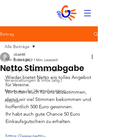
Beitrag
Alle Beiträge
oba648
Alle Beiträge
3. Juni 2022
1 Min. Lesezeit
Netto Stimmabgabe
Vergangene Veranstaltungen
Wieder bietet Netto ein tolles Angebot 
Veranstaltungen & Infos (allg.)
für Vereine.
Neues aus der Vereinsberatung
Wir bitten euch für uns abzustimmen, 
damit wir viel Stimmen bekommen und 
Priorität
hoffentlich 500 Euro gewinnen.
Ihr habt auch gute Chance 50 Euro 
Einkaufsgutschein zu erhalten.
https://www.netto-