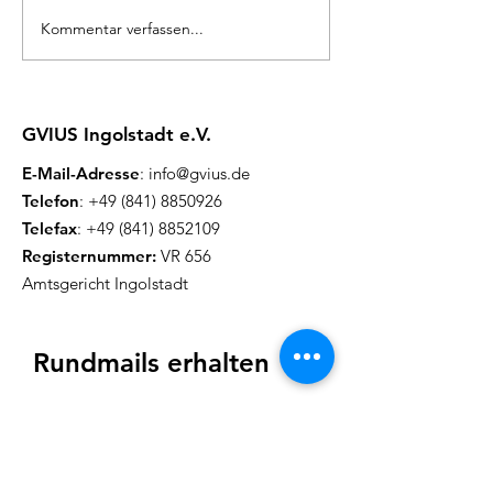
Kommentar verfassen...
Herzliche Einladung
Herzliche Ein
zum Flohmarkt
zum inklusive
Picknick
GVIUS Ingolstadt e.V.
E-Mail-Adresse
:
info@gvius.de
Telefon
:
+49 (841) 8850926
Telefax
:
+49 (841) 8852109
Registernummer:
VR 656
Amtsgericht Ingolstadt
Rundmails erhalten
Wir versenden ca. einmal im Monat
eine Rundmail mit aktuellen
Inf
ormationen
.
(Anmeldung kann zu jeder Z
eit