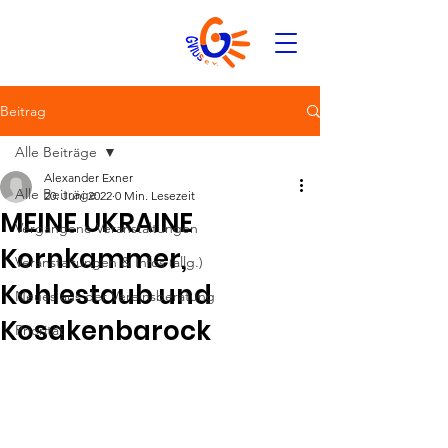
Beitrag
Alle Beiträge
Alexander Exner
Alle Beiträge
20. Juni 2022
0 Min. Lesezeit
MEINE UKRAINE
Vergangene Veranstaltungen
Kornkammer,
Veranstaltungen & Infos (allg.)
Kohlestaub und
Neues aus der Vereinsberatung
Kosakenbarock
Priorität