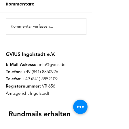
Kommentare
Kommentar verfassen...
Herzliche Einladung
Herzliche Ein
zum Flohmarkt
zum inklusive
Picknick
GVIUS Ingolstadt e.V.
E-Mail-Adresse
:
info@gvius.de
Telefon
:
+49 (841) 8850926
Telefax
:
+49 (841) 8852109
Registernummer:
VR 656
Amtsgericht Ingolstadt
Rundmails erhalten
Wir versenden ca. einmal im Monat