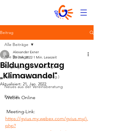
Beitrag
Alle Beiträge
Alexander Exner
Alle Beiträge
20. Jan. 2022
1 Min. Lesezeit
Bildungsvortrag
Vergangene Veranstaltungen
„Klimawandel“
Veranstaltungen & Infos (allg.)
Aktualisiert:
21. Jan. 2022
Neues aus der Vereinsberatung
Priorität
Webex Online
 Meeting-Link:
https://gvius.my.webex.com/gvius.my/j.
php?