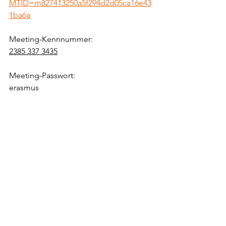
MTID=m827413250a5f294d2d05ca16e43
1ba6a
Meeting-Kennnummer:
2385 337 3435
Meeting-Passwort:
erasmus