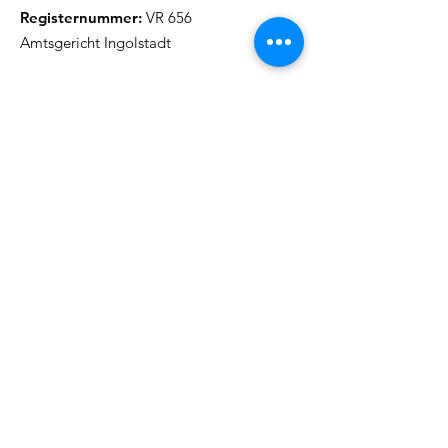
Registernummer:
VR 656
Amtsgericht Ingolstadt
Rundmails erhalten
Wir versenden ca. einmal im Monat
eine Rundmail mit aktuellen
Inf
ormationen
.
(Anmeldung kann zu jeder Z
eit
widerrufen werden)
Name
E-Mail-Adresse
Absenden