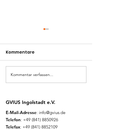
Kommentare
Kommentar verfassen...
Herzliche Einladung
Herzliche Ein
zum Flohmarkt
zum inklusive
Picknick
GVIUS Ingolstadt e.V.
E-Mail-Adresse
:
info@gvius.de
Telefon
:
+49 (841) 8850926
Telefax
:
+49 (841) 8852109