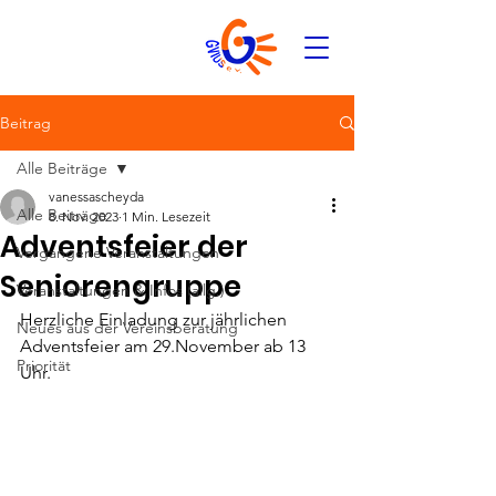
Beitrag
Alle Beiträge
vanessascheyda
Alle Beiträge
8. Nov. 2023
1 Min. Lesezeit
Adventsfeier der
Vergangene Veranstaltungen
Seniorengruppe
Veranstaltungen & Infos (allg.)
Herzliche Einladung zur jährlichen 
Neues aus der Vereinsberatung
Adventsfeier am 29.November ab 13 
Priorität
Uhr. 