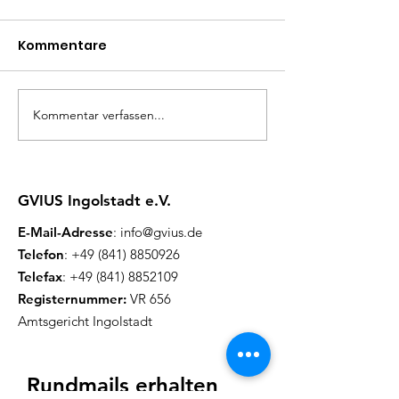
Kommentare
Kommentar verfassen...
Herzliche Einladung
Herzliche Ein
zum Flohmarkt
zum inklusive
Picknick
GVIUS Ingolstadt e.V.
E-Mail-Adresse
:
info@gvius.de
Telefon
:
+49 (841) 8850926
Telefax
:
+49 (841) 8852109
Registernummer:
VR 656
Amtsgericht Ingolstadt
Rundmails erhalten