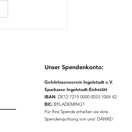
zliche Einladung zum
usiven Picknick
Unser Spendenkonto:
Gehörlosenverein Ingolstadt e.V.
Sparkasse Ingolstadt-Eichstätt
IBAN
: DE12 7215 0000 0053 1004 42
BIC:
BYLADEMING1
Für Ihre Spende erhalten sie eine
Spendenquittung von uns! DANKE!