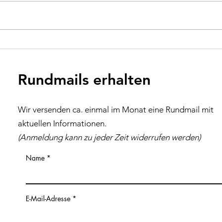
Herzliche Einladung zum
Her
Flohmarkt
inkl
Rundmails erhalten
Wir versenden ca. einmal im Monat eine Rundmail mit
aktuellen Inf
ormationen
.
(Anmeldung kann zu jeder Z
eit
widerrufen werden)
Name
E-Mail-Adresse