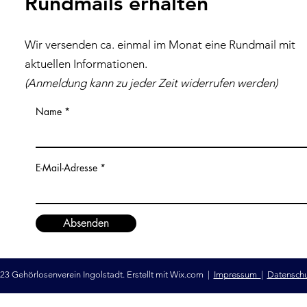
Rundmails erhalten
Wir versenden ca. einmal im Monat eine Rundmail mit
aktuellen Inf
ormationen
.
(Anmeldung kann zu jeder Z
eit
widerrufen werden)
Name
E-Mail-Adresse
Absenden
23 Gehörlosenverein Ingolstadt. Erstellt mit
Wix.com
|
Impressum
|
Datensch