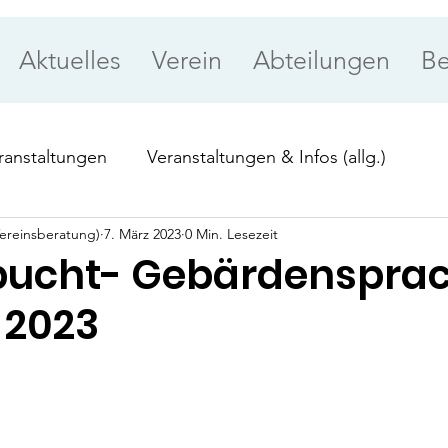
Aktuelles
Verein
Abteilungen
Be
ranstaltungen
Veranstaltungen & Infos (allg.)
ereinsberatung)
7. März 2023
0 Min. Lesezeit
ung
Priorität
ucht- Gebärdenspra
 2023