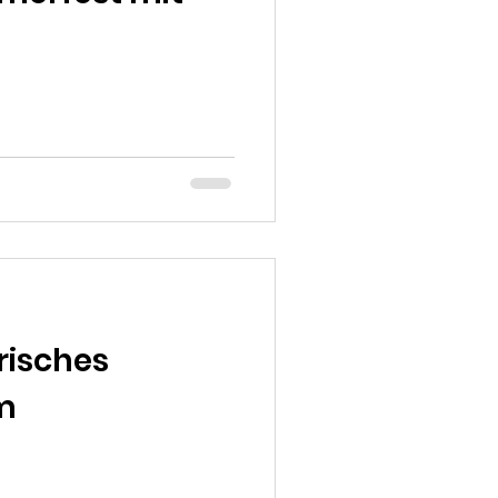
risches
m