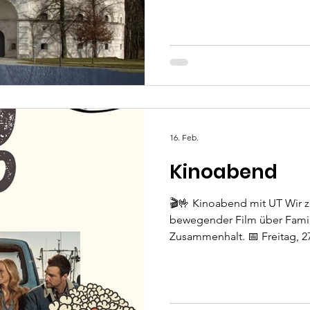
16. Feb.
Kinoabend
🎬🤟 Kinoabend mit UT Wir 
bewegender Film über Fami
Zusammenhalt. 📅 Freitag, 2
Gehörlosenzentrum Ingolstad
wieder frisches Popcorn und 
Untertiteln (UT). 👥 Eingela
und ohne Hörbehinderung. 