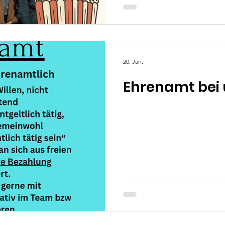
mit uns einen gemütlichen
#Gebärdensprache #DGS #
#Ingolstadt #Taub
20. Jan.
Ehrenamt bei