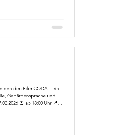
zeigen den Film CODA – ein
lie, Gebärdensprache und
7.02.2026 ⏰ ab 18:00 Uhr 📍
t Permoserstr. 82 🍿 Es gibt
Snacks! Der Film läuft mit
den sind alle Menschen – mit
Kommt vorbei und genießt